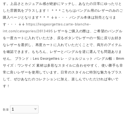
す。上品さとカジュアル感が絶妙にマッチし、あなたの日常にゆったりと
した雰囲気をプラスします！ ＊＊＊こちらはバングル用のレザーのみのご
購入ページとなります＊＊＊ ↓↓・・・ バングル本体は別売となりま
す・・・ ↓↓
https://lesgeorgettes.carte-blanche-
int.com/categories/2613495
レザーをご購入の際は、ご希望のバングル
を一度カートに入れていただき、戻るボタンでレザーの一覧に戻りお好き
なレザーを選択し、再度カートに入れていただくことで、両方のアイテム
を確認できます。もちろん、レザーとバングルを逆に選んでも問題ありま
せん。 ブランド：Les Georgettes レ・ジョルジェット バングル幅：8mm
サイズ：ワンサイズ 素材は多彩なスタイルに合わせやすく、使い勝手も非
常に良いレザーを使用しています。日常のスタイルに特別な魅力をプラス
して、ぜひあなたのコレクションに加え、楽しんでいただければ幸いで
す！
数量