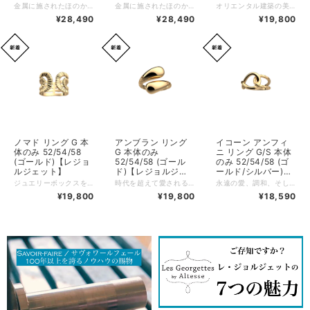
み【レジョルジェッ
ット】
金属に施されたほのかに砂をまとったような質感が、職人技を思わせる「Mirage（ミラージュ）」。 天然石ブルーアパタイトがあしらわれることで、洗練されたミニマルな美しさがさらに引き立てられています。 このリングは、付け替え可能かつリバーシブル仕様のシミリ（インサートパーツ）によってカスタマイズをお楽しみいただけます。 複数カラーのシミリをコレクションすることで、リングの表情を自在に変化させることができます。 あなた自身がクリエイターです。 ブランド：Les Georgettes レ・ジョルジェット リングカテゴリー：デザインリング リングサイズ目安：54 (13号) /56 (14号) リングの素材： ゴールド：真鍮の上から18金ゴールドコーティング5ミクロン（アレルギーフリー対応）」 天然石：ブルーアパタイト (インスピレーション・表現力・コミュニケーション・前向きな行動力などを象徴とする石) こちらのリングではリングにはめることのできるリング用のシミリ(カラーバンド)の色をお選びいただけます。別の色でもお楽しみいただくためには、シミリ(カラーバンド)を追加でご購入いただくこともできます。追加をご希望の場合には別ページの「リング用 シミリ(カラーバンド)」を追加でご購入ください。 ↓↓↓ （別売） 【レジョルジェット】リング シミリ 12mm (カラーバンドのみ) https://lesgeorgettes.carte-blanche-int.com/items/62442368 気分や好みに合わせて色々と遊べるリング♪ もちろん色をはめずにデザインを透けた状態だけでも楽しめるので3WAYで楽しめるお得なリング！！ぜひカラーも両面を入れ替えてお楽しみくださいね♪ ※なお、こちらのリングは12mmタイプなので、カラーバンドも12mmのものをお選びください。
金属に施されたほのかに砂をまとったような質感が、職人技を思わせる「Mirage（ミラージュ）」。 天然マザーオブパール（白蝶貝）があしらわれることで、洗練されたミニマルな美しさがさらに引き立てられています。 このリングは、付け替え可能かつリバーシブル仕様のシミリ（インサートパーツ）によってカスタマイズをお楽しみいただけます。 複数カラーのシミリをコレクションすることで、リングの表情を自在に変化させることができます。 あなた自身がクリエイターです。 ブランド：Les Georgettes レ・ジョルジェット リングカテゴリー：デザインリング リングサイズ目安：52(11号〜12号) /54 (13号) /58 (15号〜16号) リングの素材： ゴールド：真鍮の上から18金ゴールドコーティング5ミクロン（アレルギーフリー対応）」 こちらのリングではリングにはめることのできるリング用のシミリ(カラーバンド)の色をお選びいただけます。別の色でもお楽しみいただくためには、シミリ(カラーバンド)を追加でご購入いただくこともできます。追加をご希望の場合には別ページの「リング用 シミリ(カラーバンド)」を追加でご購入ください。 ↓↓↓ （別売） 【レジョルジェット】リング シミリ 12mm (カラーバンドのみ) https://lesgeorgettes.carte-blanche-int.com/items/62442368 気分や好みに合わせて色々と遊べるリング♪ もちろん色をはめずにデザインを透けた状態だけでも楽しめるので3WAYで楽しめるお得なリング！！ぜひカラーも両面を入れ替えてお楽しみくださいね♪ ※なお、こちらのリングは12mmタイプなので、カラーバンドも12mmのものをお選びください。
オリエンタル建築の美意識を、ラッカー仕上げのビーズや繊細なパールで表現したジュエリーセット。レザーを使用せず、そのままお楽しみいただけるデザインです。 ジュエリーボックスをさらに豊かに彩るために、セットジュエリーはこれまでにない新鮮なスタイルへと生まれ変わり、装いにより大胆で洗練されたアクセントを添えます。 こちらのジュエリーはカスタマイズ非対応ですが、同デザインのカスタマイズ可能モデルと組み合わせてコーディネートをお楽しみいただけます。 ぜひライン全体でその魅力をご堪能ください。 ブランド：Les Georgettes レ・ジョルジェット リングカテゴリー：デザインリング リングサイズ目安：50(9号〜10号) /56 (14〜15号) リングの素材： ゴールド：真鍮の上から18金ゴールドコーティング5ミクロン（アレルギーフリー対応） ラッカー：ブラックラッカー
ト】
¥28,490
¥28,490
¥19,800
ノマド リング G 本
アンブラン リング
イコーン アンフィ
体のみ 52/54/58
G 本体のみ
ニ リング G/S 本体
(ゴールド)【レジョ
52/54/58 (ゴール
のみ 52/54/58 (ゴ
ルジェット】
ド)【レジョルジェ
ールド/シルバー)
ット】
【レジョルジェッ
ジュエリーボックスをさらに豊かに彩るために、セットジュエリーはこれまでにない新しいデザインへと生まれ変わり、装いにより大胆で洗練されたアクセントを添えます。 こちらのジュエリーはカスタマイズ非対応ですが、同デザインのカスタマイズ可能モデルと組み合わせてコーディネートをお楽しみいただけます。 ぜひライン全体でお楽しみください。 ブランド：Les Georgettes レ・ジョルジェット リングカテゴリー：デザインリング リングサイズ目安：50(9号〜10号) /56 (14〜15号) リングの素材： ゴールド：真鍮の上から18金ゴールドコーティング5ミクロン（アレルギーフリー対応）
時代を超えて愛されるタイムレスなライン。 曲線的でふくよかなフォルムが、まさに今のトレンドを体現しています。 優雅に広がるそのシルエットは、海辺に舞う潮しぶきの水滴を思わせます。 繊細な刻印によってさりげなく彩られた「Embrun（アンブラン）」ラインは、トレンド感を纏いながらも、Les Georgettes の世界観に美しく溶け込んでいます。 ジュエリーボックスをさらに充実させるために、セットジュエリーもこれまでにない新鮮なデザインへと生まれ変わりました。 より大胆で洗練されたスタイルを演出してくれます。 こちらのジュエリーはカスタマイズ非対応ですが、同デザインのカスタマイズ可能モデルとコーディネートしてお楽しみいただけます。 ぜひライン全体でお楽しみください。 ブランド：Les Georgettes レ・ジョルジェット リングカテゴリー：デザインリング リングサイズ目安：52(11号〜12号) /54 (13号) /58 (15号〜16号) リングの素材： ゴールド：真鍮の上から18金ゴールドコーティング5ミクロン（アレルギーフリー対応）
永遠の愛、調和、そして叡智の象徴である「インフィニティ（∞）」モチーフは、ジュエリーの世界における普遍的なクラシックです。 Les Georgettes は、「Les Intemporels（レ・ザンタンポレル）」コレクションにおいて、この象徴的なモチーフを再解釈し、レプタイル（爬虫類）を思わせるテクスチャー刻印を取り入れました。 私たちのタイムレスなジュエリーは、女性たちの人生における大切な瞬間に寄り添うために生み出されています。 これらのプレタポルテジュエリーは、お客様ご自身でカスタマイズ可能なアイテムとも自由に組み合わせてお楽しみいただけます。 ブランド：Les Georgettes レ・ジョルジェット リングカテゴリー：デザインリング リングサイズ目安：52(11号〜12号) /54 (13号) /58 (15号〜16号) リングの素材： ゴールド：真鍮の上から18金ゴールドコーティング5ミクロン（アレルギーフリー対応） シルバー：真鍮の上からロジウムコーティング（酸化防止のため・アレルギーフリー対応）
ト】
¥19,800
¥19,800
¥18,590