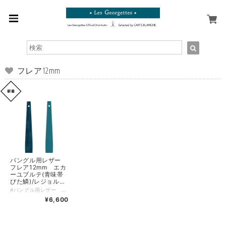
フレア12mm
バングル用レザー
フレア12mm エカ
ーユブルテ(青味帯
びた鱗)/レジョルジ
ェットブルー【レ・
#バングル用レザー フレア12mm エカーユブルテ(青味帯びた鱗)/レジョルジェットブルー【レ・ジョルジェット】 エカーユブルテ(青味帯びた鱗)とレジョルジェットブルーの絶妙なハーモニー。特別な色合いは、手首を美しく彩ります。フレア12mmの幅は、心地よいフィット感を実現し、デイリースタイルを一層引き立てるアイテムです。 #青の神秘を感じるデザイン このレザーは、青味帯びた鱗のエレガントさとレジョルジェットブルーの深みある色合いを取り入れています。さまざまなスタイルに馴染みやすく、カジュアルからフォーマルまで幅広いシーンで活躍することでしょう！特有の質感と美しい色調が、あなたのコーディネートに特別な魅力をプラスしてくれること間違いなしです！ ＊＊＊こちらはバングル用のレザーのみのご購入ページとなります＊＊＊ ↓↓・・・ バングル本体は別売となります・・・ ↓↓ https://lesgeorgettes.carte-blanche-int.com/categories/2613495 レザーをご購入の際は、ご希望のバングルを一度カートに入れていただき、戻るボタンでレザーの一覧に戻りお好きなレザーを選択し、再度カートに入れていただくことで、両方のアイテムを確認できます。もちろん、レザーとバングルを逆に選んでも問題ありません。 ブランド：Les Georgettes レ・ジョルジェット バングル幅：フレア12mm サイズ：ワンサイズ 多彩なスタイルに合わせやすく、使い勝手も非常に良いレザーを使用しています。ぜひあなたのコレクションに、この特別なレザーを加えてみてはいかがでしょうか！
ジョルジェット】
¥6,600