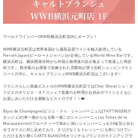
ワールドワインバー(WWB)横浜元町店内にオープン！
WWB横浜元町店は世界各国から最高品質ワインを輸入販売している
Pieroth Japan(ピーロートジャパン)が企画しているWorld Wine Barです。
横浜元町は、横浜開港当時から外国人御用達の店が集まって発達した商店
街です。 西洋風のお洒落で洗練された雰囲気が漂う元町ショッピングスト
リートの中に、キャルトブランシュWWB横浜元町店はございます✨
フランスらしい高級ビストロのWWB横浜元町店ではChez Olivierシェ・オ
リビエのオリビエ・オドスシェフ監修のお料理がお好みのワインとともに
お楽しみいただける素敵なビストロです！！❤️
Bijou de Champagne(ビジュ・ドゥ・シャンパーニュ)はTAITTINGER(テ
タンジェ)の単一畑からなる唯一無二のシャンパーニュLes Folies de la
Marquetterieのフルーティーで味わい深いシャンパーニュを24金箔と合わ
せてガラスに封じ込めており、さりげなくもドレッシーにも身につけてい
ただける光り輝くCARTE BLANCHEオリジナルブランドのラインアップで