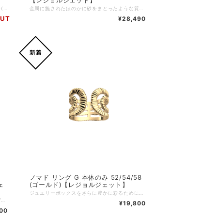
# バングル用レザー14mm クリスタルブルー(薄い水色)/ディスコ【レ・ジョルジェット】 エレガントなクリスタルブルーが魅力の「バングル用レザー14mm」は、薄い水色が手元を美しく彩ります。ディスコのように輝く質感が、あたなのスタイルを一層引き立てるアクセントに！職人の手によって丁寧に仕上げられたレザーは、上質かつ柔らかい触感が特徴です。 お気に入りのバングルと組み合わせることで、個性あふれるコーディネートが可能に！ ＊＊＊こちらはバングル用のレザーのみのご購入ページとなります＊＊＊ ↓↓・・・ バングル本体は別売となります・・・ ↓↓ https://lesgeorgettes.carte-blanche-int.com/categories/2613495 レザーをご購入の際は、ご希望のバングルを一度カートに入れていただき、戻るボタンでレザーの一覧に戻りお好きなレザーを選択し、再度カートに入れていただくことで、両方のアイテムを確認できます。もちろん、レザーとバングルを逆に選んでも問題ありません。 ブランド：Les Georgettes レ・ジョルジェット バングル幅：14mm サイズ：ワンサイズ 素材は多彩なスタイルに合わせやすく、使い勝手も非常に良いレザーを使用しています。日常のスタイルに特別な魅力をプラスして、ぜひあなたのコレクションに加えてみてはいかがでしょうか！
金属に施されたほのかに砂をまとったような質感が、職人技を思わせる「Mirage（ミラージュ）」。 天然石ブルーアパタイトがあしらわれることで、洗練されたミニマルな美しさがさらに引き立てられています。 このリングは、付け替え可能かつリバーシブル仕様のシミリ（インサートパーツ）によってカスタマイズをお楽しみいただけます。 複数カラーのシミリをコレクションすることで、リングの表情を自在に変化させることができます。 あなた自身がクリエイターです。 ブランド：Les Georgettes レ・ジョルジェット リングカテゴリー：デザインリング リングサイズ目安：54 (13号) /56 (14号) リングの素材： ゴールド：真鍮の上から18金ゴールドコーティング5ミクロン（アレルギーフリー対応）」 天然石：ブルーアパタイト (インスピレーション・表現力・コミュニケーション・前向きな行動力などを象徴とする石) こちらのリングではリングにはめることのできるリング用のシミリ(カラーバンド)の色をお選びいただけます。別の色でもお楽しみいただくためには、シミリ(カラーバンド)を追加でご購入いただくこともできます。追加をご希望の場合には別ページの「リング用 シミリ(カラーバンド)」を追加でご購入ください。 ↓↓↓ （別売） 【レジョルジェット】リング シミリ 12mm (カラーバンドのみ) https://lesgeorgettes.carte-blanche-int.com/items/62442368 気分や好みに合わせて色々と遊べるリング♪ もちろん色をはめずにデザインを透けた状態だけでも楽しめるので3WAYで楽しめるお得なリング！！ぜひカラーも両面を入れ替えてお楽しみくださいね♪ ※なお、こちらのリングは12mmタイプなので、カラーバンドも12mmのものをお選びください。
OUT
¥28,490
ノマド リング G 本体のみ 52/54/58
ェ
(ゴールド)【レジョルジェット】
ジュエリーボックスをさらに豊かに彩るために、セットジュエリーはこれまでにない新しいデザインへと生まれ変わり、装いにより大胆で洗練されたアクセントを添えます。 こちらのジュエリーはカスタマイズ非対応ですが、同デザインのカスタマイズ可能モデルと組み合わせてコーディネートをお楽しみいただけます。 ぜひライン全体でお楽しみください。 ブランド：Les Georgettes レ・ジョルジェット リングカテゴリー：デザインリング リングサイズ目安：50(9号〜10号) /56 (14〜15号) リングの素材： ゴールド：真鍮の上から18金ゴールドコーティング5ミクロン（アレルギーフリー対応）
オリエンタル建築の美意識を、ラッカー仕上げのビーズや繊細なパールで表現したジュエリーセット。レザーを使用せず、そのままお楽しみいただけるデザインです。 ジュエリーボックスをさらに豊かに彩るために、セットジュエリーはこれまでにない新鮮なスタイルへと生まれ変わり、装いにより大胆で洗練されたアクセントを添えます。 こちらのジュエリーはカスタマイズ非対応ですが、同デザインのカスタマイズ可能モデルと組み合わせてコーディネートをお楽しみいただけます。 ぜひライン全体でその魅力をご堪能ください。 ブランド：Les Georgettes レ・ジョルジェット リングカテゴリー：デザインリング リングサイズ目安：50(9号〜10号) /56 (14〜15号) リングの素材： ゴールド：真鍮の上から18金ゴールドコーティング5ミクロン（アレルギーフリー対応） ラッカー：ブラックラッカー
¥19,800
800