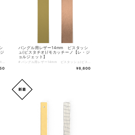
シ
バングル用レザー14mm ピスタッシ
・ジ
ュ(ピスタチオ)/モカッチーノ【レ・ジ
ョルジェット】
# バングル用レザー25mm ピスタッシュ(ピスタチオ)/モカッチーノ【レ・ジョルジェット】 ピスタチオとモカッチーノの美味しそうなコンビネーション。カフェタイムを思わせるこの特別なレザーは、あなたの手元を上品に彩ります。25mmの幅が、手首に心地よくフィットし、デイリースタイルをワンランク上に引き上げるアイテムです。 # カフェのような優雅さ このレザーは、ピスタチオの柔らかなグリーンとモカッチーノの温かみのあるブラウンを採用。どんなコーディネートにも取り入れやすいデザインです。上品さとカジュアル感が絶妙にマッチし、あなたの日常にゆったりとした雰囲気をプラスします！ ＊＊＊こちらはバングル用のレザーのみのご購入ページとなります＊＊＊ ↓↓・・・ バングル本体は別売となります・・・ ↓↓ https://lesgeorgettes.carte-blanche-int.com/categories/2613495 レザーをご購入の際は、ご希望のバングルを一度カートに入れていただき、戻るボタンでレザーの一覧に戻りお好きなレザーを選択し、再度カートに入れていただくことで、両方のアイテムを確認できます。もちろん、レザーとバングルを逆に選んでも問題ありません。 ブランド：Les Georgettes レ・ジョルジェット バングル幅：25mm サイズ：ワンサイズ 素材は多彩なスタイルに合わせやすく、使い勝手も非常に良いレザーを使用しています。日常のスタイルに特別な魅力をプラスして、ぜひあなたのコレクションに加え、楽しんでいただければ幸いです！
# バングル用レザー14mm ピスタッシュ(ピスタチオ)/モカッチーノ【レ・ジョルジェット】 ピスタチオとモカッチーノの美味しそうなコンビネーション。カフェタイムを思わせるこの特別なレザーは、あなたの手元を上品に彩ります。14mmの幅が、手首に心地よくフィットし、デイリースタイルをワンランク上に引き上げるアイテムです。 # カフェのような優雅さ このレザーは、ピスタチオの柔らかなグリーンとモカッチーノの温かみのあるブラウンを採用。どんなコーディネートにも取り入れやすいデザインです。上品さとカジュアル感が絶妙にマッチし、あなたの日常にゆったりとした雰囲気をプラスします！ ＊＊＊こちらはバングル用のレザーのみのご購入ページとなります＊＊＊ ↓↓・・・ バングル本体は別売となります・・・ ↓↓ https://lesgeorgettes.carte-blanche-int.com/categories/2613495 レザーをご購入の際は、ご希望のバングルを一度カートに入れていただき、戻るボタンでレザーの一覧に戻りお好きなレザーを選択し、再度カートに入れていただくことで、両方のアイテムを確認できます。もちろん、レザーとバングルを逆に選んでも問題ありません。 ブランド：Les Georgettes レ・ジョルジェット バングル幅：14mm サイズ：ワンサイズ 素材は多彩なスタイルに合わせやすく、使い勝手も非常に良いレザーを使用しています。日常のスタイルに特別な魅力をプラスして、ぜひあなたのコレクションに加え、楽しんでいただければ幸いです！
50
¥6,600