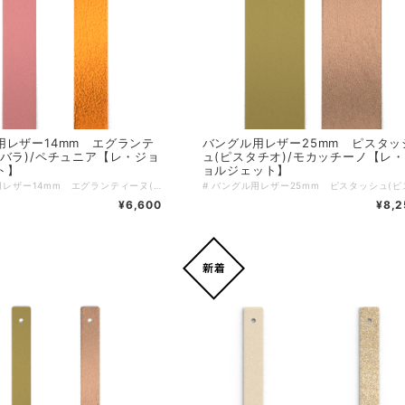
用レザー14mm エグランテ
バングル用レザー25mm ピスタッ
野バラ)/ペチュニア【レ・ジョ
ュ(ピスタチオ)/モカッチーノ【レ
ト】
ョルジェット】
# バングル用レザー14mm エグランティーヌ(野バラ)/ペチュニア【レ・ジョルジェット】 エグランティーヌ(野バラ)とペチュニアの華やかな組み合わせ。この特別なレザーは、あなたの手元を上品に彩ります。14mmの幅が、手首に心地よくフィットし、デイリースタイルをワンランク上に引き上げるアイテムです。 # サロンのような優雅さ このレザーは、エグランティーヌの柔らかなピンクとペチュニアの深みのあるメタリックオレンジを採用。どんなコーディネートにも取り入れやすいデザインです。上品さとカジュアル感が絶妙にマッチし、あなたの日常にゆったりとした雰囲気をプラスします！ ＊＊＊こちらはバングル用のレザーのみのご購入ページとなります＊＊＊ ↓↓・・・ バングル本体は別売となります・・・ ↓↓ https://lesgeorgettes.carte-blanche-int.com/categories/2613495 レザーをご購入の際は、ご希望のバングルを一度カートに入れていただき、戻るボタンでレザーの一覧に戻りお好きなレザーを選択し、再度カートに入れていただくことで、両方のアイテムを確認できます。もちろん、レザーとバングルを逆に選んでも問題ありません。 ブランド：Les Georgettes レ・ジョルジェット バングル幅：14mm サイズ：ワンサイズ 素材は多彩なスタイルに合わせやすく、使い勝手も非常に良いレザーを使用しています。日常のスタイルに特別な魅力をプラスして、ぜひあなたのコレクションに加え、楽しんでいただければ幸いです！
¥6,600
¥8,2