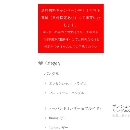
送料無料キャンペーン中！！
ヤマト
運輸（日付指定あり）にて出荷いた
します。
※レザーのみのご注文はクリックポスト
（日本郵政/追跡付）にて出荷のため日付
指定ができませんのでご了承ください
Category
バングル
エッセンシャル バングル
プレシューズ バングル
プレシュー
カラーバンド (レザー＆フルイド)
リング本
8mmレザー
14mmレザー