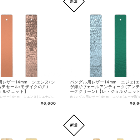
用レザー14mm シエンヌ(シ
バングル用レザー14mm エジェ(
/テセール(モザイクの片)
ゲ海)/ヴェールアンティーク(アン
ョルジェット】
ークグリーン)【レ・ジョルジェッ
#バングル用レザー14mm シエンヌ(シエナの街)/テセール(モザイクの片)【レ・ジョルジェット】 イタリア・シエナの街並みの色味を想像させる美しいハーモニーを奏でるレザーの色。シエンヌ(シエナの街)とテセール(モザイクの片)の魅力が詰まったこの特別なレザーは、あなたの手元をエレガントに彩ります。14mmの幅が手首に心地よくフィットし、デイリースタイルをワンランク上に引き上げるアイテムです。 #イタリアの美を感じるデザイン このレザーは、シエナの街の美しい風景とモザイクアートをイメージした色合いを採用。多彩なコーディネートにマッチし、カジュアルからエレガントなシーンまで幅広く活躍します。特有の質感とデザインが、あなたのスタイルに特別な魅力をプラスしてくれることでしょう！ ＊＊＊こちらはバングル用のレザーのみのご購入ページとなります＊＊＊ ↓↓・・・ バングル本体は別売となります・・・ ↓↓ https://lesgeorgettes.carte-blanche-int.com/categories/2613495 レザーをご購入の際は、ご希望のバングルを一度カートに入れていただき、戻るボタンでレザーの一覧に戻りお好きなレザーを選択し、再度カートに入れていただくことで、両方のアイテムを確認できます。もちろん、レザーとバングルを逆に選んでも問題ありません。 ブランド：Les Georgettes レ・ジョルジェット バングル幅：14mm サイズ：ワンサイズ 素材は多彩なスタイルに合わせやすく、使い勝手も非常に良いレザーを使用しています。日常のスタイルに特別な魅力をプラスして、ぜひあなたのコレクションに加えてみてはいかがでしょうか！
¥6,600
¥6,6