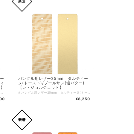
エー
バングル用レザー25mm タルティー
ティ
ヌ(トースト)/ブールサレ(塩バター)
ト】
【レ・ジョルジェット】
#バングル用レザー14mm エジェ(エーゲ海)/ヴェールアンティーク(アンティークグリーン)【レ・ジョルジェット】 エジェ(エーゲ海)とヴェールアンティーク(アンティークグリーン)の美しいハーモニー。この特別なレザーは、あなたの手元を上品に彩ります。14mmの幅が手首に心地よくフィットし、デイリースタイルをワンランク上に引き上げるアイテムです。 #エーゲ海の輝き このレザーは、エーゲ海の穏やかな波の色合いをイメージした美しいトーンを採用。さまざまなコーディネートに取り入れやすく、カジュアルからフォーマルまで幅広く活躍します。特別な質感と色彩は、あなたのスタイルにエレガンスを添えてくれることでしょう！ ＊＊＊こちらはバングル用のレザーのみのご購入ページとなります＊＊＊ ↓↓・・・ バングル本体は別売となります・・・ ↓↓ https://lesgeorgettes.carte-blanche-int.com/categories/2613495 レザーをご購入の際は、ご希望のバングルを一度カートに入れていただき、戻るボタンでレザーの一覧に戻りお好きなレザーを選択し、再度カートに入れていただくことで、両方のアイテムを確認できます。もちろん、レザーとバングルを逆に選んでも問題ありません。 ブランド：Les Georgettes レ・ジョルジェット バングル幅：14mm サイズ：ワンサイズ 素材は多彩なスタイルに合わせやすく、使い勝手も非常に良いレザーを使用しています。日常のスタイルに特別な魅力をプラスして、ぜひあなたのコレクションに加えてみてはいかがでしょうか！
# バングル用レザー25mm タルティーヌ(トースト)/ブールサレ(塩バター)【レ・ジョルジェット】 おいしそうで可愛らしい名前を持つタルティーヌ(トースト)とブールサレ(塩バター)。この特別なレザーは、あなたの手元を上品に彩ります。 25mmの幅が手首に心地よくフィットし、デイリースタイルをワンランク上に引き上げるアイテムです。 #洋服に合わせやすい色味 このレザーは、トーストと塩バターをイメージした色合いで、どんなコーディネートにも取り入れやすいデザインです。上品さと可愛らしさを兼ね備えたこのレザーは、いつものスタイルに華を添えること間違いなしです！ ＊＊＊こちらはバングル用のレザーのみのご購入ページとなります＊＊＊ ↓↓・・・ バングル本体は別売となります・・・ ↓↓ https://lesgeorgettes.carte-blanche-int.com/categories/2613495 レザーをご購入の際は、ご希望のバングルを一度カートに入れていただき、戻るボタンでレザーの一覧に戻りお好きなレザーを選択し、再度カートに入れていただくことで、両方のアイテムを確認できます。もちろん、レザーとバングルを逆に選んでも問題ありません。 ブランド：Les Georgettes レ・ジョルジェット バングル幅：25mm サイズ：ワンサイズ 素材は多彩なスタイルに合わせやすく、使い勝手も非常に良いレザーを使用しています。日常のスタイルに特別な魅力をプラスして、ぜひあなたのコレクションに加えてみてはいかがでしょうか！
00
¥8,250