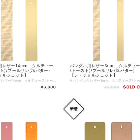
用レザー14mm タルティー
バングル用レザー8mm タルティ
ト)/ブールサレ(塩バター)
(トースト)/ブールサレ(塩バター)
ョルジェット】
【レ・ジョルジェット】
# バングル用レザー14mm タルティーヌ(トースト)/ブールサレ(塩バター)【レ・ジョルジェット】 おいしそうで可愛らしい名前を持つタルティーヌ(トースト)とブールサレ(塩バター)。この特別なレザーは、あなたの手元を上品に彩ります。 14mmの幅が手首に心地よくフィットし、デイリースタイルをワンランク上に引き上げるアイテムです。 #洋服に合わせやすい色味 このレザーは、トーストと塩バターをイメージした色合いで、どんなコーディネートにも取り入れやすいデザインです。上品さと可愛らしさを兼ね備えたこのレザーは、いつものスタイルに華を添えること間違いなしです！ ＊＊＊こちらはバングル用のレザーのみのご購入ページとなります＊＊＊ ↓↓・・・ バングル本体は別売となります・・・ ↓↓ https://lesgeorgettes.carte-blanche-int.com/categories/2613495 レザーをご購入の際は、ご希望のバングルを一度カートに入れていただき、戻るボタンでレザーの一覧に戻りお好きなレザーを選択し、再度カートに入れていただくことで、両方のアイテムを確認できます。もちろん、レザーとバングルを逆に選んでも問題ありません。 ブランド：Les Georgettes レ・ジョルジェット バングル幅：14mm サイズ：ワンサイズ 素材は多彩なスタイルに合わせやすく、使い勝手も非常に良いレザーを使用しています。日常のスタイルに特別な魅力をプラスして、ぜひあなたのコレクションに加えてみてはいかがでしょうか！
SOLD 
¥6,600
¥5,500