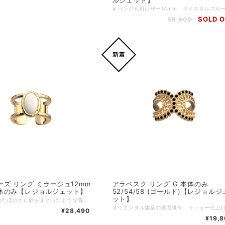
SOLD 
¥6,600
ズ リング ミラージュ12mm
アラベスク リング G 本体のみ
体のみ【レジョルジェット】
52/54/58 (ゴールド)【レジョルジ
ット】
金属に施されたほのかに砂をまとったような質感が、職人技を思わせる「Mirage（ミラージュ）」。 天然マザーオブパール（白蝶貝）があしらわれることで、洗練されたミニマルな美しさがさらに引き立てられています。 このリングは、付け替え可能かつリバーシブル仕様のシミリ（インサートパーツ）によってカスタマイズをお楽しみいただけます。 複数カラーのシミリをコレクションすることで、リングの表情を自在に変化させることができます。 あなた自身がクリエイターです。 ブランド：Les Georgettes レ・ジョルジェット リングカテゴリー：デザインリング リングサイズ目安：52(11号〜12号) /54 (13号) /58 (15号〜16号) リングの素材： ゴールド：真鍮の上から18金ゴールドコーティング5ミクロン（アレルギーフリー対応）」 こちらのリングではリングにはめることのできるリング用のシミリ(カラーバンド)の色をお選びいただけます。別の色でもお楽しみいただくためには、シミリ(カラーバンド)を追加でご購入いただくこともできます。追加をご希望の場合には別ページの「リング用 シミリ(カラーバンド)」を追加でご購入ください。 ↓↓↓ （別売） 【レジョルジェット】リング シミリ 12mm (カラーバンドのみ) https://lesgeorgettes.carte-blanche-int.com/items/62442368 気分や好みに合わせて色々と遊べるリング♪ もちろん色をはめずにデザインを透けた状態だけでも楽しめるので3WAYで楽しめるお得なリング！！ぜひカラーも両面を入れ替えてお楽しみくださいね♪ ※なお、こちらのリングは12mmタイプなので、カラーバンドも12mmのものをお選びください。
¥28,490
¥19,