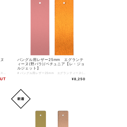
ーヌ
バングル用レザー25mm エグランテ
ィーヌ(野バラ)/ペチュニア【レ・ジョ
ルジェット】
# バングル用レザー8mm タルティーヌ(トースト)/ブールサレ(塩バター)【レ・ジョルジェット】 おいしそうで可愛らしい名前を持つタルティーヌ(トースト)とブールサレ(塩バター)。この特別なレザーは、あなたの手元を上品に彩ります。 8mmの幅が手首に心地よくフィットし、デイリースタイルをワンランク上に引き上げるアイテムです。 ## 洋服に合わせやすい色味 このレザーは、トーストと塩バターをイメージした色合いで、どんなコーディネートにも取り入れやすいデザインです。上品さと可愛らしさを兼ね備えたこのレザーは、いつものスタイルに華を添えること間違いなしです！ ＊＊＊こちらはバングル用のレザーのみのご購入ページとなります＊＊＊ ↓↓・・・ バングル本体は別売となります・・・ ↓↓ https://lesgeorgettes.carte-blanche-int.com/categories/2613495 レザーをご購入の際は、ご希望のバングルを一度カートに入れていただき、戻るボタンでレザーの一覧に戻りお好きなレザーを選択し、再度カートに入れていただくことで、両方のアイテムを確認できます。もちろん、レザーとバングルを逆に選んでも問題ありません。 ブランド：Les Georgettes レ・ジョルジェット バングル幅：8mm サイズ：ワンサイズ 素材は多彩なスタイルに合わせやすく、使い勝手も非常に良いレザーを使用しています。日常のスタイルに特別な魅力をプラスして、ぜひあなたのコレクションに加えてみてはいかがでしょうか！
# バングル用レザー25mm エグランティーヌ(野バラ)/ペチュニア【レ・ジョルジェット】 エグランティーヌ(野バラ)とペチュニアの華やかな組み合わせ。この特別なレザーは、あなたの手元を上品に彩ります。25mmの幅が、手首に心地よくフィットし、デイリースタイルをワンランク上に引き上げるアイテムです。 # サロンのような優雅さ このレザーは、エグランティーヌの柔らかなピンクとペチュニアの深みのあるメタリックオレンジを採用。どんなコーディネートにも取り入れやすいデザインです。上品さとカジュアル感が絶妙にマッチし、あなたの日常にゆったりとした雰囲気をプラスします！ ＊＊＊こちらはバングル用のレザーのみのご購入ページとなります＊＊＊ ↓↓・・・ バングル本体は別売となります・・・ ↓↓ https://lesgeorgettes.carte-blanche-int.com/categories/2613495 レザーをご購入の際は、ご希望のバングルを一度カートに入れていただき、戻るボタンでレザーの一覧に戻りお好きなレザーを選択し、再度カートに入れていただくことで、両方のアイテムを確認できます。もちろん、レザーとバングルを逆に選んでも問題ありません。 ブランド：Les Georgettes レ・ジョルジェット バングル幅：25mm サイズ：ワンサイズ 素材は多彩なスタイルに合わせやすく、使い勝手も非常に良いレザーを使用しています。日常のスタイルに特別な魅力をプラスして、ぜひあなたのコレクションに加え、楽しんでいただければ幸いです！
OUT
¥8,250