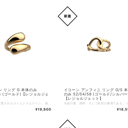
 リング G 本体のみ
イコーン アンフィニ リング G/S 
/58 (ゴールド)【レジョルジェ
のみ 52/54/58 (ゴールド/シルバー
【レジョルジェット】
時代を超えて愛されるタイムレスなライン。 曲線的でふくよかなフォルムが、まさに今のトレンドを体現しています。 優雅に広がるそのシルエットは、海辺に舞う潮しぶきの水滴を思わせます。 繊細な刻印によってさりげなく彩られた「Embrun（アンブラン）」ラインは、トレンド感を纏いながらも、Les Georgettes の世界観に美しく溶け込んでいます。 ジュエリーボックスをさらに充実させるために、セットジュエリーもこれまでにない新鮮なデザインへと生まれ変わりました。 より大胆で洗練されたスタイルを演出してくれます。 こちらのジュエリーはカスタマイズ非対応ですが、同デザインのカスタマイズ可能モデルとコーディネートしてお楽しみいただけます。 ぜひライン全体でお楽しみください。 ブランド：Les Georgettes レ・ジョルジェット リングカテゴリー：デザインリング リングサイズ目安：52(11号〜12号) /54 (13号) /58 (15号〜16号) リングの素材： ゴールド：真鍮の上から18金ゴールドコーティング5ミクロン（アレルギーフリー対応）
¥19,800
¥18,