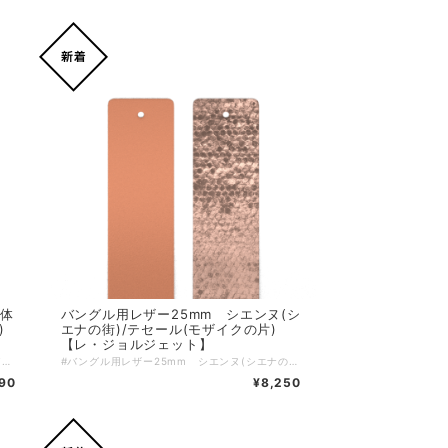
本体
バングル用レザー25mm シエンヌ(シ
)
エナの街)/テセール(モザイクの片)
【レ・ジョルジェット】
永遠の愛、調和、そして叡智の象徴である「インフィニティ（∞）」モチーフは、ジュエリーの世界における普遍的なクラシックです。 Les Georgettes は、「Les Intemporels（レ・ザンタンポレル）」コレクションにおいて、この象徴的なモチーフを再解釈し、レプタイル（爬虫類）を思わせるテクスチャー刻印を取り入れました。 私たちのタイムレスなジュエリーは、女性たちの人生における大切な瞬間に寄り添うために生み出されています。 これらのプレタポルテジュエリーは、お客様ご自身でカスタマイズ可能なアイテムとも自由に組み合わせてお楽しみいただけます。 ブランド：Les Georgettes レ・ジョルジェット リングカテゴリー：デザインリング リングサイズ目安：52(11号〜12号) /54 (13号) /58 (15号〜16号) リングの素材： ゴールド：真鍮の上から18金ゴールドコーティング5ミクロン（アレルギーフリー対応） シルバー：真鍮の上からロジウムコーティング（酸化防止のため・アレルギーフリー対応）
#バングル用レザー25mm シエンヌ(シエナの街)/テセール(モザイクの片)【レ・ジョルジェット】 イタリア・シエナの街並みの色味を想像させる美しいハーモニーを奏でるレザーの色。シエンヌ(シエナの街)とテセール(モザイクの片)の魅力が詰まったこの特別なレザーは、あなたの手元をエレガントに彩ります。25mmの幅が手首に心地よくフィットし、デイリースタイルをワンランク上に引き上げるアイテムです。 #イタリアの美を感じるデザイン このレザーは、シエナの街の美しい風景とモザイクアートをイメージした色合いを採用。多彩なコーディネートにマッチし、カジュアルからエレガントなシーンまで幅広く活躍します。特有の質感とデザインが、あなたのスタイルに特別な魅力をプラスしてくれることでしょう！ ＊＊＊こちらはバングル用のレザーのみのご購入ページとなります＊＊＊ ↓↓・・・ バングル本体は別売となります・・・ ↓↓ https://lesgeorgettes.carte-blanche-int.com/categories/2613495 レザーをご購入の際は、ご希望のバングルを一度カートに入れていただき、戻るボタンでレザーの一覧に戻りお好きなレザーを選択し、再度カートに入れていただくことで、両方のアイテムを確認できます。もちろん、レザーとバングルを逆に選んでも問題ありません。 ブランド：Les Georgettes レ・ジョルジェット バングル幅：25mm サイズ：ワンサイズ 素材は多彩なスタイルに合わせやすく、使い勝手も非常に良いレザーを使用しています。日常のスタイルに特別な魅力をプラスして、ぜひあなたのコレクションに加えてみてはいかがでしょうか！
590
¥8,250