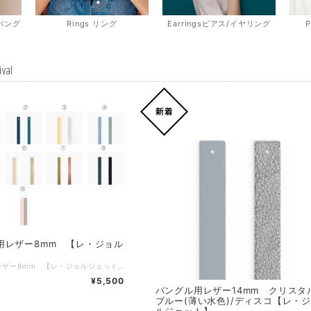
r バング
Rings リング
Earringsピアス/イヤリング
ival
用レザー8mm 【レ・ジョル
】
バングル用レザー8mm 【レ・ジョルジェット】 ＊＊＊こちらはバングル用のレザーのみのご購入ページとなります＊＊＊ バングル本体は別売となります・・・ ブランド：Les Georgettes レ・ジョルジェット バングル幅：8mm サイズ：ワンサイズ 種類 ①レッド/グリッターブラック ②エカーユブルテ(青味帯びた鱗)/レジョルジェ ③デエス(女神)/シメール(幻想) ④デニム・イリゼ / セレスト ⑤ホワイト/ブラック ⑥クリーム/ゴールドグリッター ⑦ピスタッシュ(ピスタチオ)/モカッチーノ ⑧ディープティール/ブラックグリッター ⑨ブロンズ・グリッター/ヴェルディグリ (10)ライトピンク/ライトグレー 素材は多彩なスタイルに合わせやすく、使い勝手も非常に良いレザーを使用しています。日常のスタイルに特別な魅力をプラスして、ぜひあなたのコレクションに加えてみてはいかがでしょうか！
¥5,500
バングル用レザー14mm クリスタ
ブルー(薄い水色)/ディスコ【レ・
ルジェット】